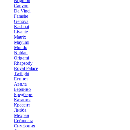
Brighton
Canyon
Da Vinci
Farashe
Genova
Kashqai
Livante
Matrix
Mayumi
Mundo
Nubian
Origami
Rhapsody
Royal Palace
Twilight
Египет
Авила
Берлино
Бредбери
Катания
Кресент
Либба
Мехран
Сейшелы
Симфония