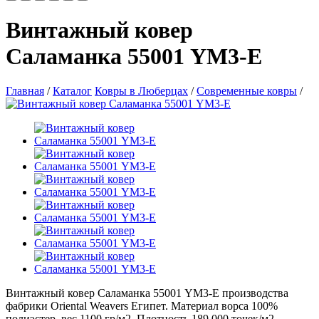
Винтажный ковер
Саламанка 55001 YM3-E
Главная
/
Каталог
Ковры в Люберцах
/
Современные ковры
/
Винтажный ковер Саламанка 55001 YM3-E производства
фабрики Oriental Weavers Египет. Материал ворса 100%
полиэстер, вес 1100 гр/м2. Плотность 189 000 точек/м2.