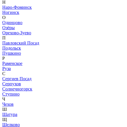
Н
Наро-Фоминск
Ногинск
О
Одинцово
Озёры
Орехово-Зуево
П
Павловский Посад
Подольск
Пушкино
Р
Раменское
Руза
С
Сергиев Посад
Серпухов
Солнечногорск
Ступино
Ч
Чехов
Ш
Шатура
Щ
Щелково