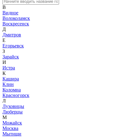
В
Видное
Волоколамск
Воскресенск
Д
Дмитров
Е
Егорьевск
З
Зарайск
И
Истра
К
Кашира
Клин
Коломна
Красногорск
Л
Луховицы
Люберцы
М
Можайск
Москва
Мытищи