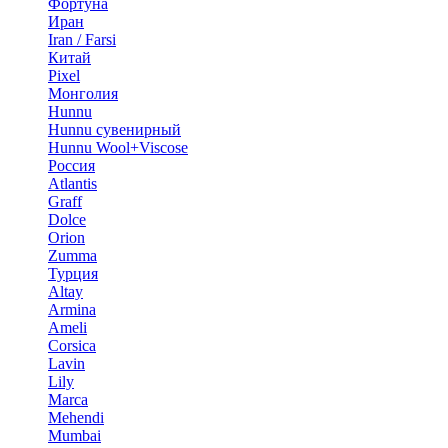
Фортуна
Иран
Iran / Farsi
Китай
Pixel
Монголия
Hunnu
Hunnu сувенирный
Hunnu Wool+Viscose
Россия
Atlantis
Graff
Dolce
Orion
Zumma
Турция
Altay
Armina
Ameli
Corsica
Lavin
Lily
Marca
Mehendi
Mumbai