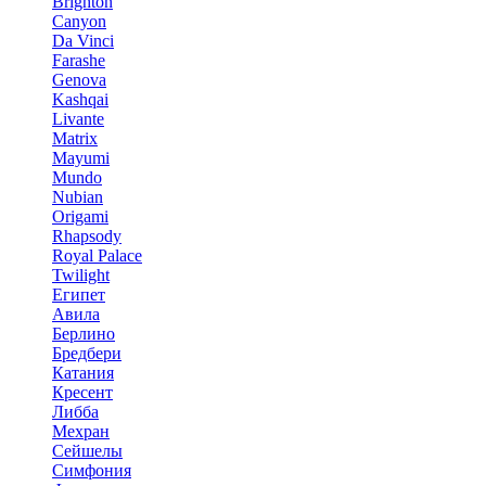
Brighton
Canyon
Da Vinci
Farashe
Genova
Kashqai
Livante
Matrix
Mayumi
Mundo
Nubian
Origami
Rhapsody
Royal Palace
Twilight
Египет
Авила
Берлино
Бредбери
Катания
Кресент
Либба
Мехран
Сейшелы
Симфония