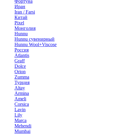
Фортуна
Иран
Iran / Farsi
Китай
Pixel
Монголия
Hunnu
Hunnu сувенирный
Hunnu Wool+Viscose
Россия
Atlantis
Graff
Dolce
Orion
Zumma
Турция
Altay
Armina
Ameli
Corsica
Lavin
Lily
Marca
Mehendi
Mumbai