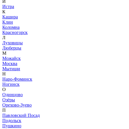
И
Истра
К
Кашира
Клин
Коломна
Красногорск
Л
Луховицы
Люберцы
М
Можайск
Москва
Мытищи
Н
Наро-Фоминск
Ногинск
О
Одинцово
Озёры
Орехово-Зуево
П
Павловский Посад
Подольск
Пушкино